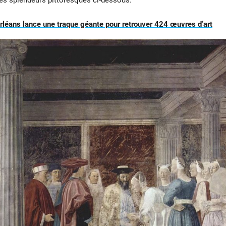
les splendeurs pittoresques ci-dessous.
 Orléans lance une traque géante pour retrouver 424 œuvres d’art