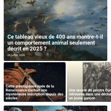
Ce tableau vieux de 400 ans montre-t-il
un comportement animal seulement
décrit en 2025 ?
26 juillet 2026
Cette prestigieuse épée de la
Renaissance cachait une
Une œuvre du peintre Dür
mystérieuse inscription depuis des
retrouvée dans une décha
siècles
un jeune garçon