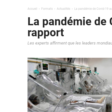
Accueil
Formats
Actualités
La pandémie de Covid-19 aura
La pandémie de C
rapport
Les experts affirment que les leaders mondiaux