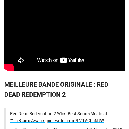
MEILLEURE BANDE ORIGINALE : RED
DEAD REDEMPTION 2
Red Dead Redemption 2 Wins Best Score/Music at
#TheGameAwards
pic.twitter.com/LV1VQbhNJW