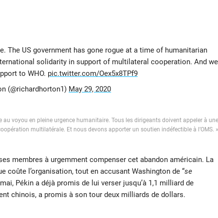
me. The US government has gone rogue at a time of humanitarian
ernational solidarity in support of multilateral cooperation. And we
upport to WHO.
pic.twitter.com/Oex5x8TPf9
ton (@richardhorton1)
May 29, 2020
oue au voyou en pleine urgence humanitaire. Tous les dirigeants doivent appeler à un
 coopération multilatérale. Et nous devons apporter un soutien indéfectible à l’OMS. 
lé ses membres à urgemment compenser cet abandon américain. La
ue coûte l’organisation, tout en accusant Washington de “
se
mai, Pékin a déjà promis de lui verser jusqu’à 1,1 milliard de
ident chinois, a promis à son tour deux milliards de dollars.