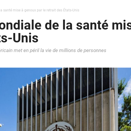
a santé mise à genoux par le retrait des États-Unis
ondiale de la santé mi
ts-Unis
ricain met en péril la vie de millions de personnes