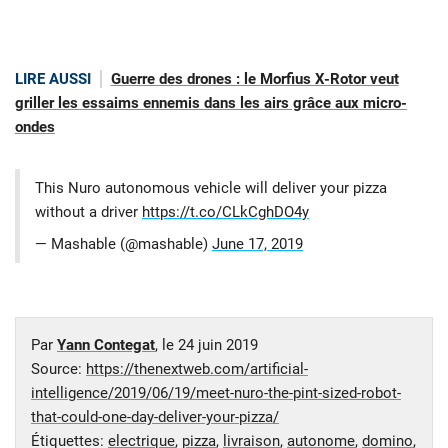
LIRE AUSSI
Guerre des drones : le Morfius X-Rotor veut
griller les essaims ennemis dans les airs grâce aux micro-
ondes
This Nuro autonomous vehicle will deliver your pizza
without a driver
https://t.co/CLkCghDO4y
— Mashable (@mashable)
June 17, 2019
Par
Yann Contegat
, le
24 juin 2019
Source:
https://thenextweb.com/artificial-
intelligence/2019/06/19/meet-nuro-the-pint-sized-robot-
that-could-one-day-deliver-your-pizza/
Étiquettes:
electrique
,
pizza
,
livraison
,
autonome
,
domino
,