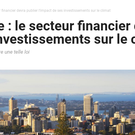
r financier devra publier l’impact de ses investissements sur le climat
: le secteur financier 
nvestissements sur le 
 une telle loi