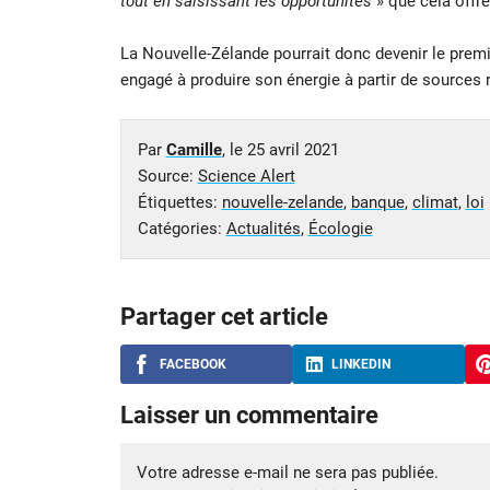
tout en saisissant les opportunités
» que cela offre
La Nouvelle-Zélande pourrait donc devenir le premie
engagé à produire son énergie à partir de sources 
Par
Camille
, le
25 avril 2021
Source:
Science Alert
Étiquettes:
nouvelle-zelande
,
banque
,
climat
,
loi
Catégories:
Actualités
,
Écologie
Partager cet article
FACEBOOK
LINKEDIN
Laisser un commentaire
Votre adresse e-mail ne sera pas publiée.