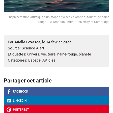
Représentation artistique d’un monde hycéen en orbite autour d’une naine
rouge — © Amanda Smith / University of Cambridge
Par
Arielle Lovasoa
, le
14 février 2022
Source:
Science Alert
Étiquettes:
univers
,
vie
,
terre
,
naine-rouge
,
planète
Catégories:
Espace
,
Articles
Partager cet article
FACEBOOK
LINKEDIN
PINTEREST