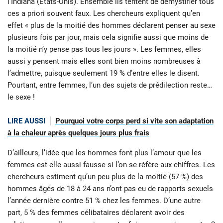
l’Indiana (Etats-Unis). Ensemble ils tentent de démystifier tous
ces a priori souvent faux. Les chercheurs expliquent qu’en
effet « plus de la moitié des hommes déclarent penser au sexe
plusieurs fois par jour, mais cela signifie aussi que moins de
la moitié n’y pense pas tous les jours ». Les femmes, elles
aussi y pensent mais elles sont bien moins nombreuses à
l’admettre, puisque seulement 19 % d’entre elles le disent.
Pourtant, entre femmes, l’un des sujets de prédilection reste…
le sexe !
LIRE AUSSI
Pourquoi votre corps perd si vite son adaptation
à la chaleur après quelques jours plus frais
D’ailleurs, l’idée que les hommes font plus l’amour que les
femmes est elle aussi fausse si l’on se réfère aux chiffres. Les
chercheurs estiment qu’un peu plus de la moitié (57 %) des
hommes âgés de 18 à 24 ans n’ont pas eu de rapports sexuels
l’année dernière contre 51 % chez les femmes. D’une autre
part, 5 % des femmes célibataires déclarent avoir des