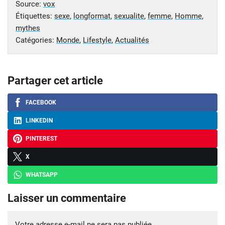
Source:
vox
Étiquettes:
sexe
,
longformat
,
sexualite
,
femme
,
Homme
,
mythes
Catégories:
Monde
,
Lifestyle
,
Actualités
Partager cet article
FACEBOOK
LINKEDIN
PINTEREST
X
WHATSAPP
Laisser un commentaire
Votre adresse e-mail ne sera pas publiée.