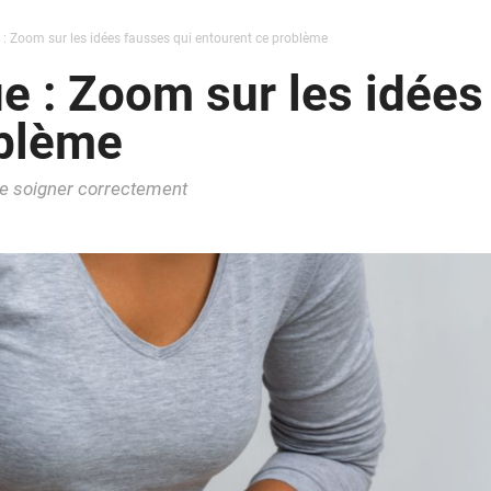
: Zoom sur les idées fausses qui entourent ce problème
e : Zoom sur les idées
oblème
e soigner correctement