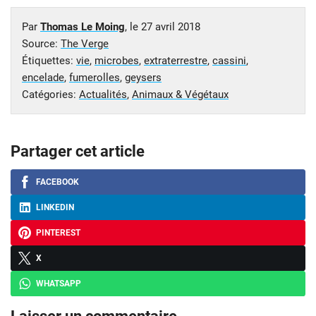
Par
Thomas Le Moing
, le
27 avril 2018
Source:
The Verge
Étiquettes:
vie
,
microbes
,
extraterrestre
,
cassini
,
encelade
,
fumerolles
,
geysers
Catégories:
Actualités
,
Animaux & Végétaux
Partager cet article
FACEBOOK
LINKEDIN
PINTEREST
X
WHATSAPP