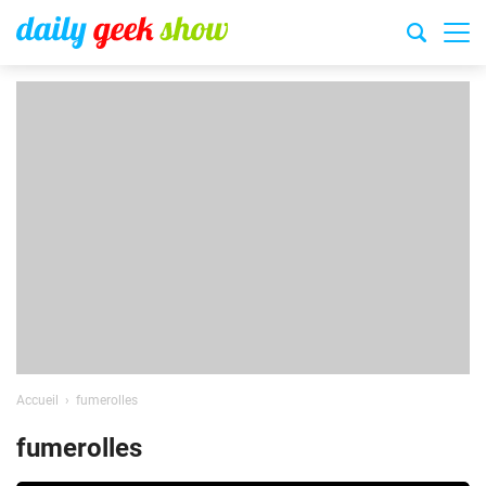
Accueil
fumerolles
fumerolles