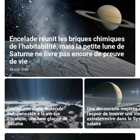
Encelade réunit les briques chimiques
de l’habitabilité, mais la petite lune de
Saturne ne livre pas encore de preuve
de vie
28 mai 2026
Découverte d’une molécule
Une découverte majeure 
indispensable à la vie sur
l’espoir de trouver une vie
Encelade, une lune glacée de
extraterrestre dans le S
Saturne
solaire