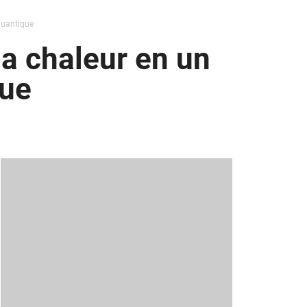
quantique
la chaleur en un
que