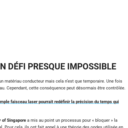
UN DÉFI PRESQUE IMPOSSIBLE
 un matériau conducteur mais cela n’est que temporaire. Une fois
ériau. Cependant, cette conséquence peut désormais être contrôlée.
mple faisceau laser pourrait redéfinir la précision du temps qui
y of Singapore
a mis au point un processus pour « bloquer » la
. Pour cela, ils ont fait appel à une théorie des ondes utilisée en