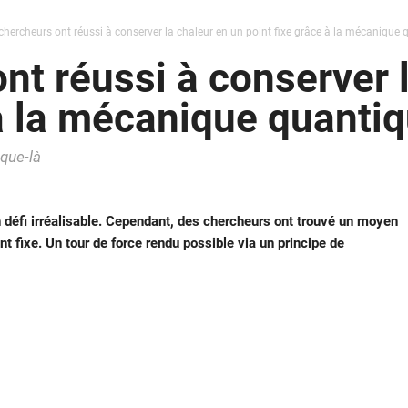
chercheurs ont réussi à conserver la chaleur en un point fixe grâce à la mécanique 
nt réussi à conserver 
 à la mécanique quanti
que-là
un défi irréalisable. Cependant, des chercheurs ont trouvé un moyen
int fixe. Un tour de force rendu possible via un principe de