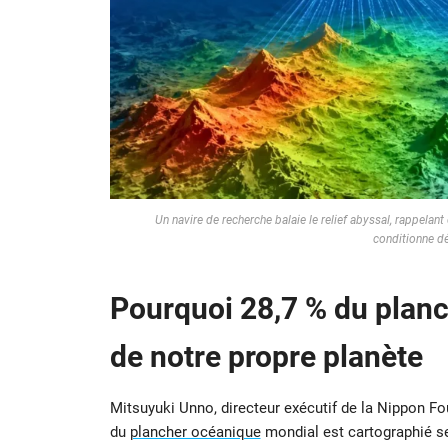
Un navire de recherche balaie le relief abyssal, rappela
conditionne d
Pourquoi
28,7 % du plan
de notre propre planète
Mitsuyuki Unno, directeur exécutif de la Nippon Fo
du
plancher océanique
mondial est cartographié s