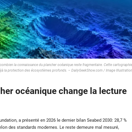
nt combien la connaissance du plancher océanique reste fragmentaire. Cette cartographi
éjà la protection des écosystèmes profonds. – DailyGeekShow.com / Image Illustratio
cher océanique
change la lecture
undation, a présenté en 2026 le dernier bilan Seabed 2030: 28,7 %
elon des standards modernes. Le reste demeure mal mesuré,