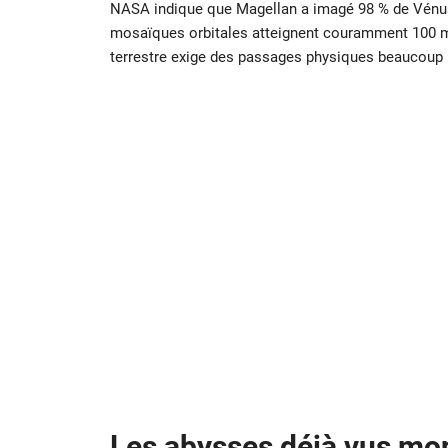
NASA indique que Magellan a imagé 98 % de Vénus a
mosaïques orbitales atteignent couramment 100 mèt
terrestre exige des passages physiques beaucoup
Les abysses déjà vus mo