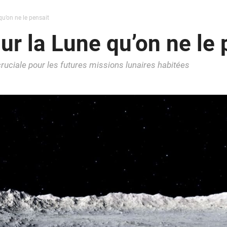
 qu’on ne le pensait
sur la Lune qu’on ne le
ruciale pour les futures missions lunaires habitées