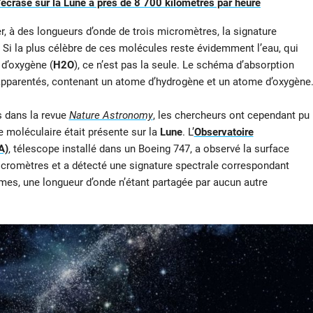
crase sur la Lune à près de 8 700 kilomètres par heure
er, à des longueurs d’onde de trois micromètres, la signature
Si la plus célèbre de ces molécules reste évidemment l’eau, qui
d’oxygène (
H2O
), ce n’est pas la seule. Le schéma d’absorption
parentés, contenant un atome d’hydrogène et un atome d’oxygène
s dans la revue
Nature Astronomy
, les chercheurs ont cependant pu
e moléculaire était présente sur la
Lune
. L’
Observatoire
A)
, télescope installé dans un Boeing 747, a observé la surface
micromètres et a détecté une signature spectrale correspondant
rmes, une longueur d’onde n’étant partagée par aucun autre