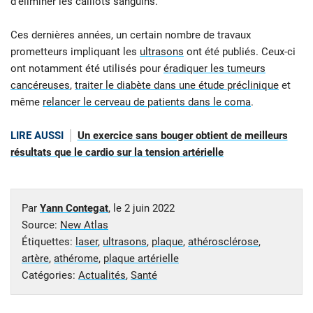
d’éliminer les caillots sanguins.
Ces dernières années, un certain nombre de travaux
prometteurs impliquant les
ultrasons
ont été publiés. Ceux-ci
ont notamment été utilisés pour
éradiquer les tumeurs
cancéreuses
,
traiter le diabète dans une étude préclinique
et
même
relancer le cerveau de patients dans le coma
.
LIRE AUSSI
Un exercice sans bouger obtient de meilleurs
résultats que le cardio sur la tension artérielle
Par
Yann Contegat
, le
2 juin 2022
Source:
New Atlas
Étiquettes:
laser
,
ultrasons
,
plaque
,
athérosclérose
,
artère
,
athérome
,
plaque artérielle
Catégories:
Actualités
,
Santé