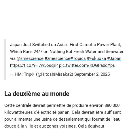
Japan Just Switched on Asia’s First Osmotic Power Plant,
Which Runs 24/7 on Nothing But Fresh Water and Seawater
via
@zmescience
#zmescience
#Topics
#Fukuoka
#Japan
https://t.co/9H7w5osqrP
pic.twitter.com/KDGPa0qYps
— HM: Trip✈ (@HitoshiMisaka2)
September 2, 2025
La deuxième au monde
Cette centrale devrait permettre de produire environ 880 000
kilowattheures d’électricité par an. Cela devrait être suffisant
pour alimenter une usine de dessalement qui fournit de l’eau
douce à la ville et aux zones voisines. Cela équivaut