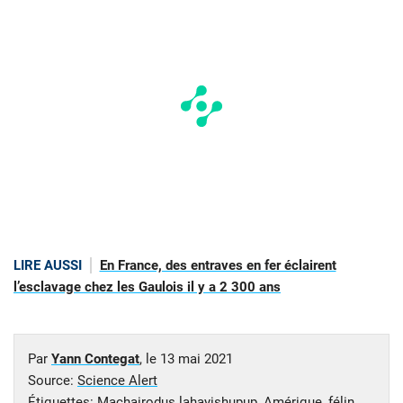
LIRE AUSSI
En France, des entraves en fer éclairent
l’esclavage chez les Gaulois il y a 2 300 ans
Par
Yann Contegat
, le
13 mai 2021
Source:
Science Alert
Étiquettes:
Machairodus lahayishupup
,
Amérique
,
félin
,