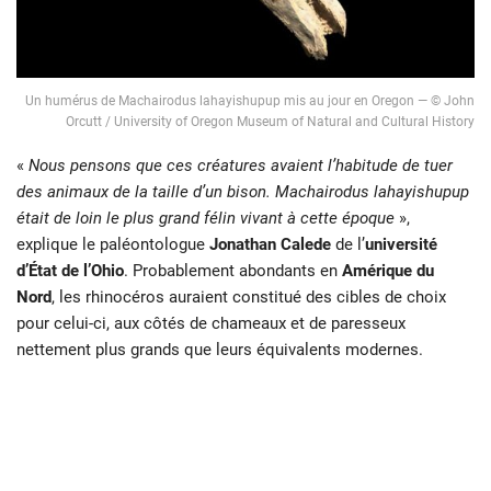
Un humérus de Machairodus lahayishupup mis au jour en Oregon — © John
Orcutt / University of Oregon Museum of Natural and Cultural History
«
Nous pensons que ces créatures avaient l’habitude de tuer
des animaux de la taille d’un bison. Machairodus lahayishupup
était de loin le plus grand félin vivant à cette époque
»,
explique le paléontologue
Jonathan Calede
de l’
université
d’État de l’Ohio
. Probablement abondants en
Amérique du
Nord
, les rhinocéros auraient constitué des cibles de choix
pour celui-ci, aux côtés de chameaux et de paresseux
nettement plus grands que leurs équivalents modernes.