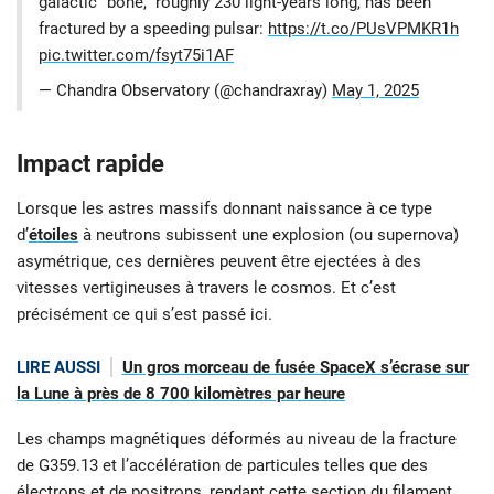
galactic "bone," roughly 230 light-years long, has been
fractured by a speeding pulsar:
https://t.co/PUsVPMKR1h
pic.twitter.com/fsyt75i1AF
— Chandra Observatory (@chandraxray)
May 1, 2025
Impact rapide
Lorsque les astres massifs donnant naissance à ce type
d’
étoiles
à neutrons subissent une explosion (ou supernova)
asymétrique, ces dernières peuvent être ejectées à des
vitesses vertigineuses à travers le cosmos. Et c’est
précisément ce qui s’est passé ici.
LIRE AUSSI
Un gros morceau de fusée SpaceX s’écrase sur
la Lune à près de 8 700 kilomètres par heure
Les champs magnétiques déformés au niveau de la fracture
de G359.13 et l’accélération de particules telles que des
électrons et de positrons, rendant cette section du filament