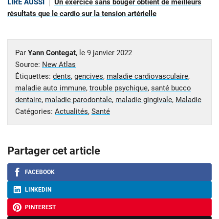
LIRE AUSSI
Un exercice sans bouger obtient de meilleurs
résultats que le cardio sur la tension artérielle
Par
Yann Contegat
, le
9 janvier 2022
Source:
New Atlas
Étiquettes:
dents
,
gencives
,
maladie cardiovasculaire
,
maladie auto immune
,
trouble psychique
,
santé bucco
dentaire
,
maladie parodontale
,
maladie gingivale
,
Maladie
Catégories:
Actualités
,
Santé
Partager cet article
FACEBOOK
LINKEDIN
PINTEREST