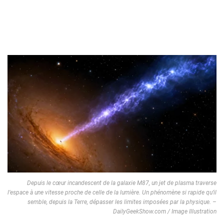
Depuis le cœur incandescent de la galaxie M87, un jet de plasma traverse
l’espace à une vitesse proche de celle de la lumière. Un phénomène si rapide qu’il
semble, depuis la Terre, dépasser les limites imposées par la physique. –
DailyGeekShow.com / Image Illustration