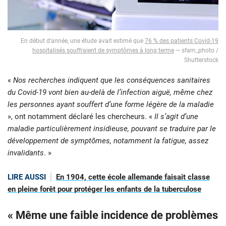
En début d’année, une étude avait estimé que
76 % des patients Covid-19
hospitalisés souffraient de symptômes à long terme
— sfam_photo /
Shutterstock
«
Nos recherches indiquent que les conséquences sanitaires
du Covid-19 vont bien au-delà de l’infection aiguë, même chez
les personnes ayant souffert d’une forme légère de la maladie
», ont notamment déclaré les chercheurs. «
Il s’agit d’une
maladie particulièrement insidieuse, pouvant se traduire par le
développement de symptômes, notamment la fatigue, assez
invalidants
. »
LIRE AUSSI
En 1904, cette école allemande faisait classe
en pleine forêt pour protéger les enfants de la tuberculose
« Même une faible incidence de problèmes