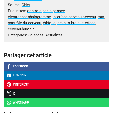
Source:
CNet
Étiquettes:
controle-par-la-pensee
,
electroencephalogramme
,
interface-cerveau-cerveau
,
rats
,
contrôle du cerveau
,
éthique
,
brain-to-brain-interface
,
cerveau-humain
Catégories:
Sciences
,
Actualités
Partager cet article
FACEBOOK
LINKEDIN
PINTEREST
X
WHATSAPP