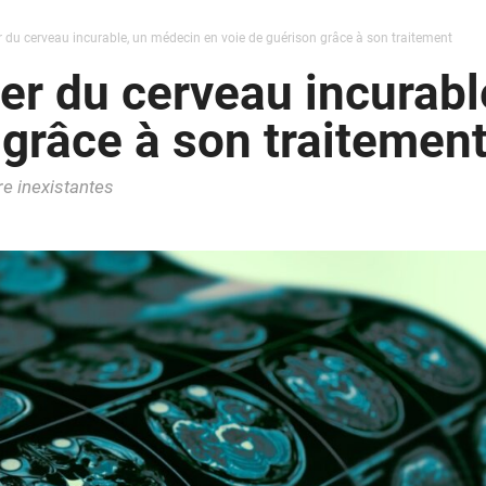
r du cerveau incurable, un médecin en voie de guérison grâce à son traitement
cer du cerveau incurab
 grâce à son traitemen
re inexistantes