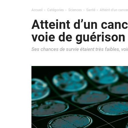
Accueil
Catégories
Sciences
Santé
Atteint d’un cance
Atteint d’un can
voie de guérison
Ses chances de survie étaient très faibles, voi