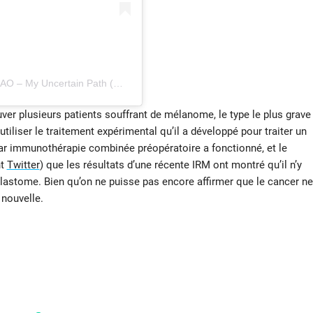
Une publication partagée par Prof Richard Scolyer AO – My Uncertain Path (@profrscolyer)
er plusieurs patients souffrant de mélanome, le type le plus grave
utiliser le traitement expérimental qu’il a développé pour traiter un
par immunothérapie combinée préopératoire a fonctionné, et le
nt
Twitter
) que les résultats d’une récente IRM ont montré qu’il n’y
blastome. Bien qu’on ne puisse pas encore affirmer que le cancer ne
 nouvelle.