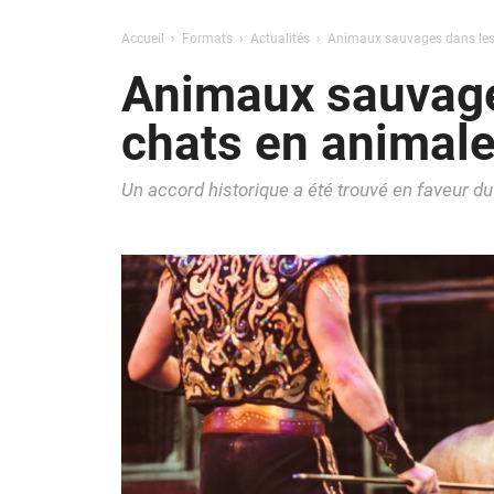
Accueil
Formats
Actualités
Animaux sauvages dans les ci
Animaux sauvages
chats en animaler
Un accord historique a été trouvé en faveur du