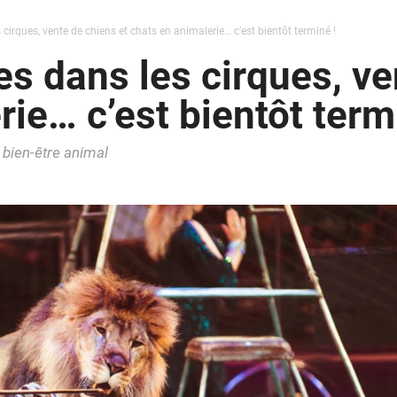
rques, vente de chiens et chats en animalerie… c’est bientôt terminé !
 dans les cirques, ve
ie… c’est bientôt term
 bien-être animal