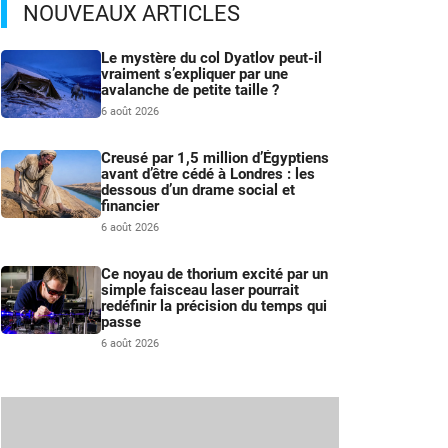
NOUVEAUX ARTICLES
Le mystère du col Dyatlov peut-il
vraiment s’expliquer par une
avalanche de petite taille ?
6 août 2026
Creusé par 1,5 million d’Égyptiens
avant d’être cédé à Londres : les
dessous d’un drame social et
financier
6 août 2026
Ce noyau de thorium excité par un
simple faisceau laser pourrait
redéfinir la précision du temps qui
passe
6 août 2026