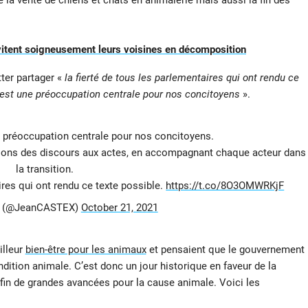
 la vente de chiens et chats en animalerie mais aussi la fin des
 évitent soigneusement leurs voisines en décomposition
ter partager «
la fierté de tous les parlementaires qui ont rendu ce
 est une préoccupation centrale pour nos concitoyens
».
e préoccupation centrale pour nos concitoyens.
assons des discours aux actes, en accompagnant chaque acteur dans
la transition.
ires qui ont rendu ce texte possible.
https://t.co/8O3OMWRKjF
x (@JeanCASTEX)
October 21, 2021
illeur
bien-être pour les animaux
et pensaient que le gouvernement
dition animale. C’est donc un jour historique en faveur de la
fin de grandes avancées pour la cause animale. Voici les