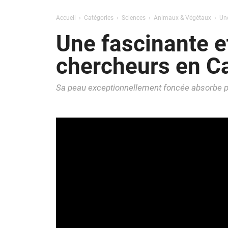
Accueil
Catégories
Sciences
Animaux & Végétaux
Une
Une fascinante e
chercheurs en Ca
Sa peau exceptionnellement foncée absorbe pre