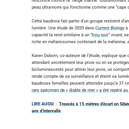
rencontre montre la “neige marine” tourbillonnant a
peau ultra-noire qui fonctionne comme une “cape d’i
Cette baudroie fait partie d’un groupe restreint d’
lumière. Une étude de 2020 dans
Current Biology
a 
capacité la rend similaire à un “
trou noir
” vivant, s
riche en mélanosomes contenant de la mélanine, a
Karen Osborn, co-auteure de l’étude, explique que 
attendant secrètement leur proie ou en se protég
bioluminescents pour attirer leur proie, un compor
rende compte de sa surveillance et éteint sa lumièr
baudroies femelles peuvent atteindre jusqu’à 37 cm
rare spécimen de « diable de mer » a été repéré au
LIRE AUSSI
Trouvés à 15 mètres d’écart en Sibé
ans d’intervalle