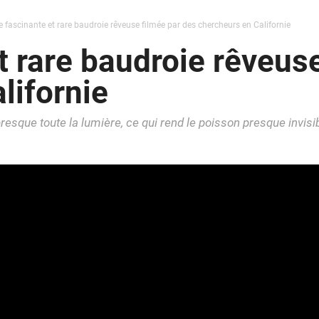
 fascinante et rare baudroie rêveuse filmée par des chercheurs en Californie
t rare baudroie rêveus
lifornie
sque toute la lumière, ce qui rend le poisson presque invisib