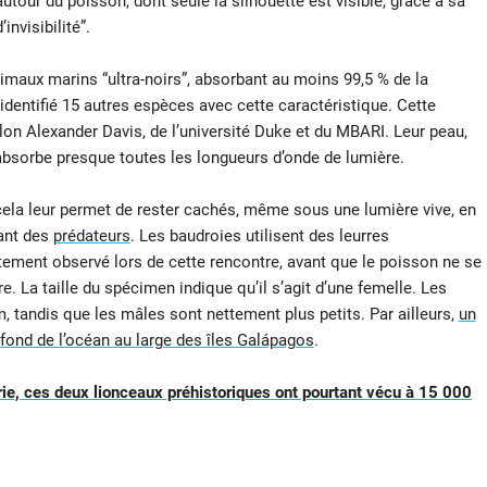
utour du poisson, dont seule la silhouette est visible, grâce à sa
nvisibilité”.
animaux marins “ultra-noirs”, absorbant au moins 99,5 % de la
identifié 15 autres espèces avec cette caractéristique. Cette
elon Alexander Davis, de l’université Duke et du MBARI. Leur peau,
bsorbe presque toutes les longueurs d’onde de lumière.
cela leur permet de rester cachés, même sous une lumière vive, en
eant des
prédateurs
. Les baudroies utilisent des leurres
tement observé lors de cette rencontre, avant que le poisson ne se
e. La taille du spécimen indique qu’il s’agit d’une femelle. Les
, tandis que les mâles sont nettement plus petits. Par ailleurs,
un
 fond de l’océan au large des îles Galápagos
.
rie, ces deux lionceaux préhistoriques ont pourtant vécu à 15 000