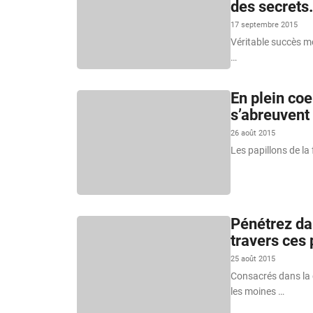
des secrets
17 septembre 2015
Véritable succès mo
…
En plein coe
s’abreuvent 
26 août 2015
Les papillons de la
Pénétrez da
travers ces
25 août 2015
Consacrés dans la c
les moines …