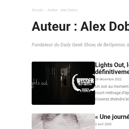
Accueil
Auteur : Alex Dobro
Auteur : Alex Do
Fondateur du Daily Geek Show, de BeOpinion, d
Lights Out,
définitiveme
28 décembre 2022
Un soir au moment 
court-métrage d’ép
n'oserez éteindre l
« Une journé
2 avril 2020