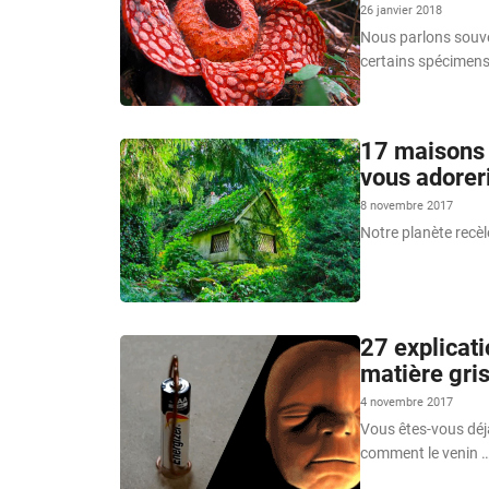
26 janvier 2018
Nous parlons souve
certains spécimens
17 maisons 
vous adoreri
8 novembre 2017
Notre planète recèle
27 explicati
matière gri
4 novembre 2017
Vous êtes-vous déj
comment le venin 