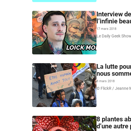
Interview de
l’infinie be
17 mars 2018
Le Daily Geek Show 
La lutte pou
nous somme
8 mars 2018
© FlickR / Jeanne 
8 plantes a
d’une autre 