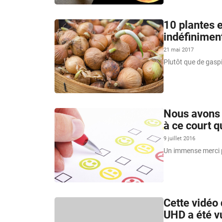
10 plantes 
indéfinimen
21 mai 2017
Plutôt que de gaspi
Nous avons 
à ce court q
9 juillet 2016
Un immense merci p
Cette vidéo
UHD a été vu