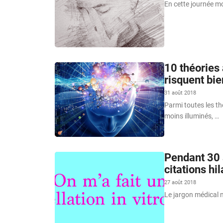
En cette journée mo
10 théories 
risquent bie
31 août 2018
Parmi toutes les thé
moins illuminés, …
Pendant 30 
citations hi
27 août 2018
Le jargon médical n