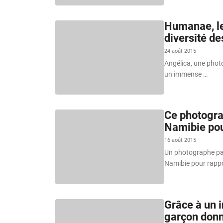
Humanae, le
diversité de
24 août 2015
Angélica, une photo
un immense …
Ce photogra
Namibie pou
16 août 2015
Un photographe pas
Namibie pour rappo
Grâce à un 
garçon donn