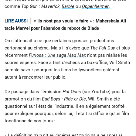
comme
Top Gun : Maverick
,
Barbie
ou
Oppenheimer
.
LIRE AUSSI
« Ils n’ont pas voulu le faire » : Mahershala Ali
tacle Marvel pour l’abandon du reboot de Blade
On s’attendait à ce que certaines grosses productions
cartonnent au cinéma. Mais il s’avère que
The Fall Guy
et plus
récemment
Furiosa : Une saga Mad Max
n’ont pas réalisé les
scores espérés. Face à tant d’échecs au box-office, Will Smith
semble savoir pourquoi les films hollywoodiens galèrent
autant à rencontrer leur public.
De passage dans l’émission
Hot Ones
(sur YouTube) pour la
promotion du film
Bad Boys : Ride or Die
,
Will Smith
a été
questionné sur l’état de l’industrie. Il en a également profité
pour expliquer pourquoi, selon lui, il était si difficile qu’un film
fonctionne de nos jours :
«
La définition d’un hit au cinéma est toujours à peu près la