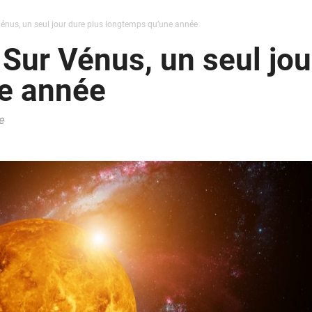
Vénus, un seul jour dure plus longtemps qu’une année
 Sur Vénus, un seul jou
e année
e