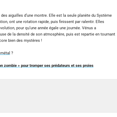
 des aiguilles d’une montre. Elle est la seule planète du Système
tion, ont une rotation rapide, puis finissent par ralentir. Elles
révolution, pour qu’une année égale une journée. Vénus a
use de la densité de son atmosphère, puis est repartie en tournant
ncore bien des mystères !
 métal
?
n zombie » pour tromper ses prédateurs et ses proies