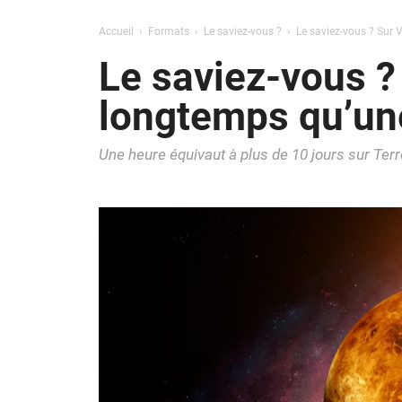
Accueil
Formats
Le saviez-vous ?
Le saviez-vous ? Sur 
Le saviez-vous ?
longtemps qu’un
Une heure équivaut à plus de 10 jours sur Terr