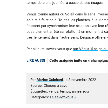
temps dure une journée, à cause de ses nuages.
Vénus tourne autour du Soleil dans le sens inverse
solaire à faire cela. Toutes les planètes, à leur créa
finissent par synchroniser leur rotation avec leur 
possiblement arrêté sa rotation à un moment, à ca
très lentement dans l’autre sens. L’espace offre e
Par ailleurs, saviez-vous que
sur Vénus, il neige du
LIRE AUSSI
Cette araignée imite un « champigno
Par
Marine Guichard
, le
3 novembre 2022
Source:
Choses à savoir
Étiquettes:
venus
,
temps
,
annee
,
jour
Catégories:
Le saviez-vous ?