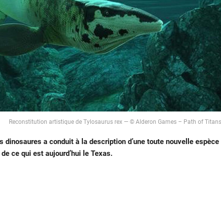
Reconstitution artistique de Tylosaurus rex — © Alderon Games – Path of Titan
es dinosaures a conduit à la description d’une toute nouvelle espèce
e ce qui est aujourd’hui le Texas.