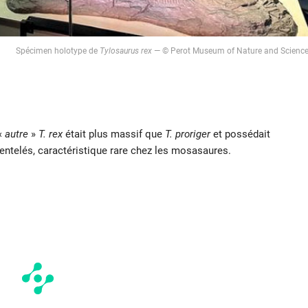
Spécimen holotype de
Tylosaurus
rex
— © Perot Museum of Nature and Scienc
«
autre
»
T. rex
était plus massif que
T. proriger
et possédait
ntelés, caractéristique rare chez les mosasaures.