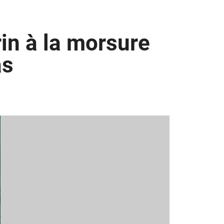
rin à la morsure
as