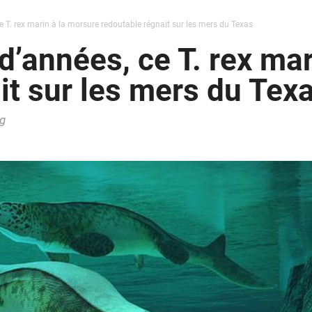
 ce T. rex marin à la morsure redoutable régnait sur les mers du Texas
s d’années, ce T. rex ma
it sur les mers du Tex
g