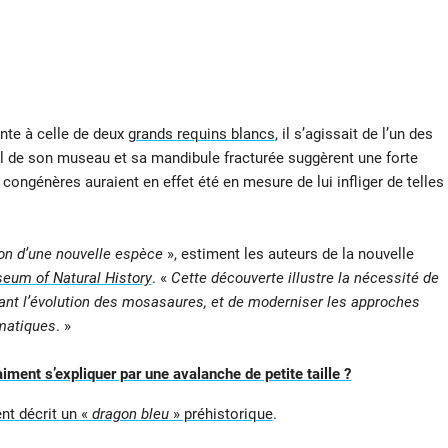
nte à celle de deux
grands requins blancs
, il s’agissait de l’un des
el de son museau et sa mandibule fracturée suggèrent une forte
congénères auraient en effet été en mesure de lui infliger de telles
ion d’une nouvelle espèce
», estiment les auteurs de la nouvelle
seum of Natural History
. «
Cette découverte illustre la nécessité de
nt l’évolution des mosasaures, et de moderniser les approches
ématiques
. »
iment s’expliquer par une avalanche de petite taille ?
nt décrit un «
dragon bleu
» préhistorique
.