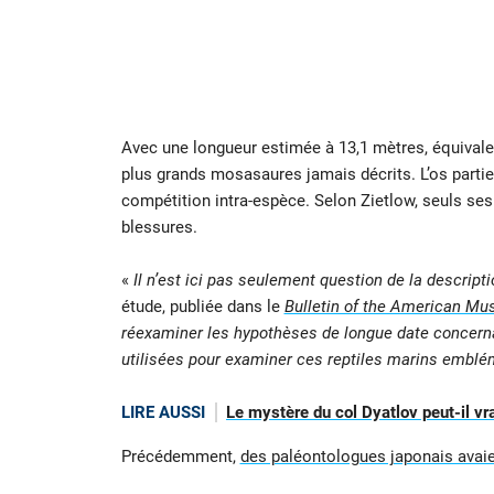
Avec une longueur estimée à 13,1 mètres, équivale
plus grands mosasaures jamais décrits. L’os parti
compétition intra-espèce. Selon Zietlow, seuls ses 
blessures.
«
Il n’est ici pas seulement question de la descript
étude, publiée dans le
Bulletin of the American Mu
réexaminer les hypothèses de longue date concerna
utilisées pour examiner ces reptiles marins embl
LIRE AUSSI
Le mystère du col Dyatlov peut-il vra
Précédemment,
des paléontologues japonais avaie