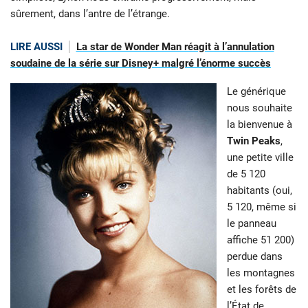
sûrement, dans l’antre de l’étrange.
LIRE AUSSI
La star de Wonder Man réagit à l’annulation
soudaine de la série sur Disney+ malgré l’énorme succès
Le générique
nous souhaite
la bienvenue à
Twin Peaks
,
une petite ville
de 5 120
habitants (oui,
5 120, même si
le panneau
affiche 51 200)
perdue dans
les montagnes
et les forêts de
l’État de