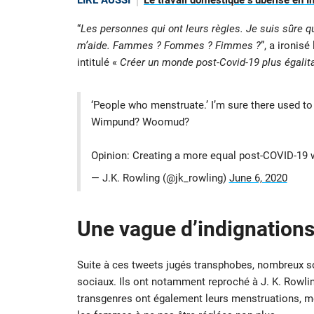
LIRE AUSSI
Le travail domestique s’ubérise en I
“
Les personnes qui ont leurs règles. Je suis sûre q
m’aide. Fammes ? Fommes ? Fimmes ?
”, a ironisé
intitulé «
Créer un monde post-Covid-19 plus égalita
‘People who menstruate.’ I’m sure there used 
Wimpund? Woomud?
Opinion: Creating a more equal post-COVID-19
— J.K. Rowling (@jk_rowling)
June 6, 2020
Une vague d’indignation
Suite à ces tweets jugés transphobes, nombreux son
sociaux. Ils ont notamment reproché à J. K. Rowl
transgenres ont également leurs menstruations, 