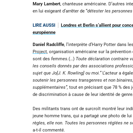
Mary Lambert
, chanteuse américaine. D’autres int
en lui exigeant d’arrêter de “
détester les personnes
LIRE AUSSI
Londres et Berlin s’allient pour conc
européenne
Daniel Radcliffe
, l’interprète d’Harry Potter dans 
Project
, organisation américaine sur la préventi
sont des
femmes.
(…)
Toute déclaration contraire va 
les conseils donnés par des associations professio
sujet que Jo[J. K. Rowling] ou moi.”
L’acteur a égal
soutenir les personnes transgenres et non binaires
supplémentaires”,
tout en précisant que 78 % des j
de discrimination à cause de leur identité de genre
Des militants trans ont de surcroît montré leur in
jeune homme trans, qui a partagé une photo de lui e
règles, elle non. Toutes les personnes réglées ne 
a-t-il commenté.