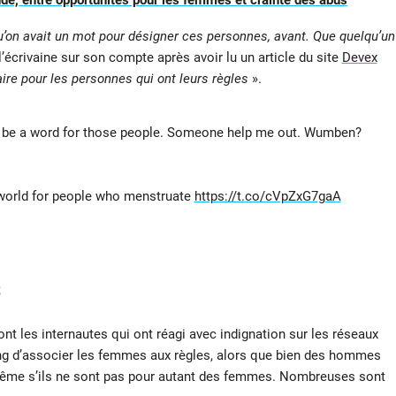
nde, entre opportunités pour les femmes et crainte des abus
u’on avait un mot pour désigner ces personnes, avant. Que quelqu’un
 l’écrivaine sur son compte après avoir lu un article du site
Devex
ire pour les personnes qui ont leurs règles
».
to be a word for those people. Someone help me out. Wumben?
 world for people who menstruate
https://t.co/cVpZxG7gaA
s
t les internautes qui ont réagi avec indignation sur les réseaux
ing d’associer les femmes aux règles, alors que bien des hommes
même s’ils ne sont pas pour autant des femmes. Nombreuses sont