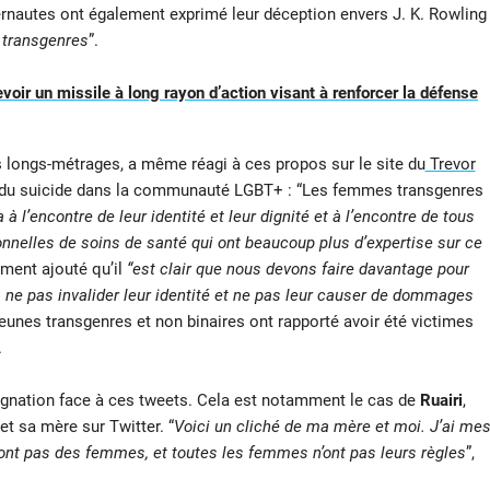
ernautes ont également exprimé leur déception envers J. K. Rowling
 transgenres
”.
evoir un missile à long rayon d’action visant à renforcer la défense
les longs-métrages, a même réagi à ces propos sur le site du
Trevor
on du suicide dans la communauté LGBT+ : “Les femmes transgenres
à l’encontre de leur identité et leur dignité et à l’encontre de tous
nnelles de soins de santé qui ont beaucoup plus d’expertise sur ce
ement ajouté qu’il
“est clair que nous devons faire davantage pour
, ne pas invalider leur identité et ne pas leur causer de dommages
eunes transgenres et non binaires ont rapporté avoir été victimes
.
dignation face à ces tweets. Cela est notamment le cas de
Ruairi
,
t sa mère sur Twitter. “
Voici un cliché de ma mère et moi. J’ai me
sont pas des femmes, et toutes les femmes n’ont pas leurs règles
”,