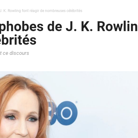
. K. Rowling font réagir de nombreuses célébrités
phobes de J. K. Rowlin
brités
nt ce discours