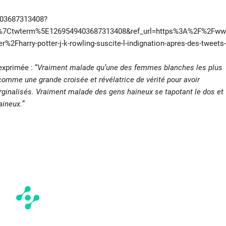
9403687313408?
%7Ctwterm%5E1269549403687313408&ref_url=https%3A%2F%2Fww
r%2Fharry-potter-j-k-rowling-suscite-l-indignation-apres-des-tweets-
xprimée : “
Vraiment malade qu’une des femmes blanches les plus
comme une grande croisée et révélatrice de vérité pour avoir
rginalisés. Vraiment malade des gens haineux se tapotant le dos et
aineux.
”