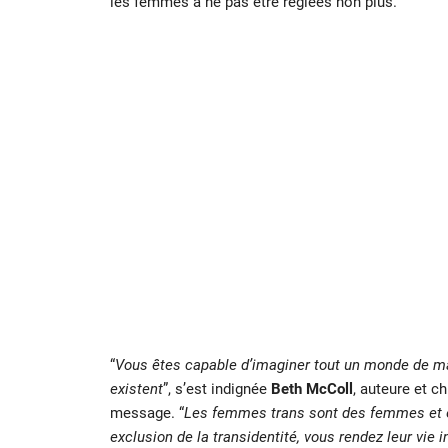
les femmes à ne pas être réglées non plus.
“
Vous êtes capable d’imaginer tout un monde de m
existent
”, s’est indignée
Beth McColl
, auteure et c
message. “
Les femmes trans sont des femmes et el
exclusion de la transidentité, vous rendez leur vie i