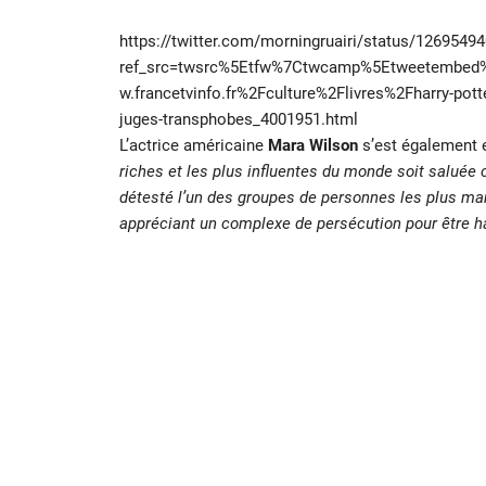
https://twitter.com/morningruairi/status/126954
ref_src=twsrc%5Etfw%7Ctwcamp%5Etweetembed
w.francetvinfo.fr%2Fculture%2Flivres%2Fharry-potte
juges-transphobes_4001951.html
L’actrice américaine
Mara Wilson
s’est également e
riches et les plus influentes du monde soit saluée 
détesté l’un des groupes de personnes les plus ma
appréciant un complexe de persécution pour être h