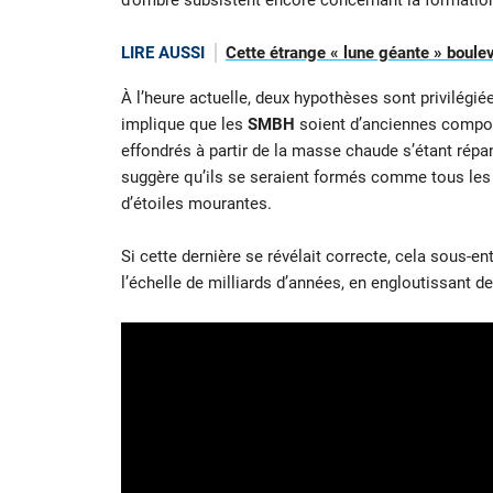
d’ombre subsistent encore concernant la formation
LIRE AUSSI
Cette étrange « lune géante » boul
À l’heure actuelle, deux hypothèses sont privilégié
implique que les
SMBH
soient d’anciennes compos
effondrés à partir de la masse chaude s’étant rép
suggère qu’ils se seraient formés comme tous les a
d’étoiles mourantes.
Si cette dernière se révélait correcte, cela sous-en
l’échelle de milliards d’années, en engloutissant de