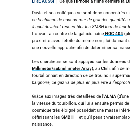
LIRE AUSSI
Ce que l’iPhone a filmé derrière la L
Davis et ses collègues se sont donc concentrés su
eu la chance de consommer de grandes quantités de
à quoi devaient ressembler les SMBH lors de leur 
trouvant au centre de la galaxie naine
NGC 404
(pl
proximité avec l’étoile du même nom, lui donnant 
une nouvelle approche afin de déterminer sa mass
Les chercheurs se sont appuyés sur les données 
Millimeter/submillimeter Array)
, au
Chili
, afin de 
tourbillonnait en direction de ce trou noir superma
baignoire, ce gaz va de plus en plus vite à l’approch
Grâce aux images très détaillées de l’
ALMA
(d’une
la vitesse du tourbillon, qui lui a ensuite permis de
cosmique très éloigné possédait une masse inférie
définissant les
SMBH
– et qu’il pesait vraisembl
naissance.