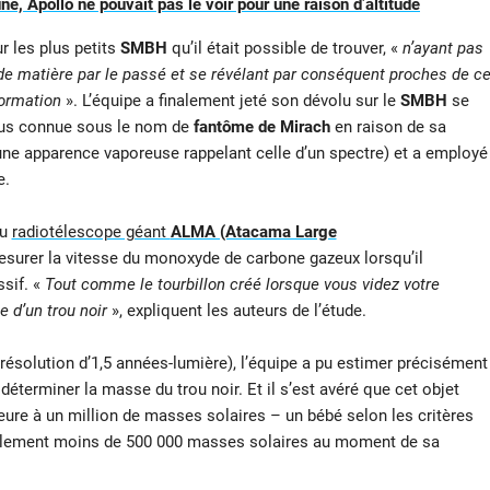
une, Apollo ne pouvait pas le voir pour une raison d’altitude
r les plus petits
SMBH
qu’il était possible de trouver, «
n’ayant pas
 matière par le passé et se révélant par conséquent proches de c
formation
». L’équipe a finalement jeté son dévolu sur le
SMBH
se
us connue sous le nom de
fantôme de Mirach
en raison de sa
une apparence vaporeuse rappelant celle d’un spectre) et a employé
e.
du
radiotélescope géant
ALMA (Atacama Large
mesurer la vitesse du monoxyde de carbone gazeux lorsqu’il
ssif. «
Tout comme le tourbillon créé lorsque vous videz votre
e d’un trou noir
», expliquent les auteurs de l’étude.
 résolution d’1,5 années-lumière), l’équipe a pu estimer précisément
 déterminer la masse du trou noir. Et il s’est avéré que cet objet
ure à un million de masses solaires – un bébé selon les critères
ablement moins de 500 000 masses solaires au moment de sa