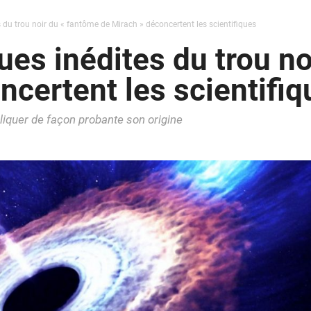
s du trou noir du « fantôme de Mirach » déconcertent les scientifiques
ues inédites du trou n
ncertent les scientifiq
iquer de façon probante son origine