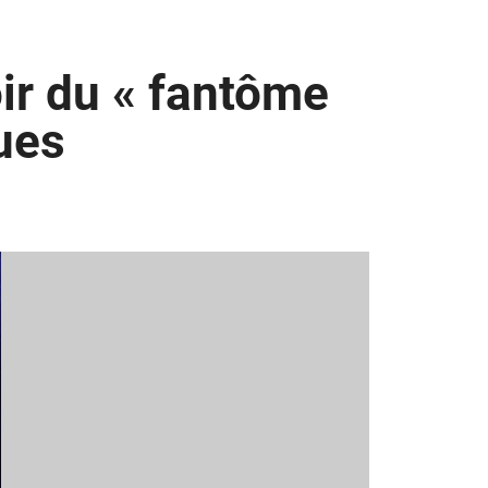
oir du « fantôme
ues