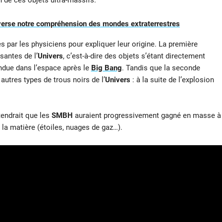
 de ces objets ultra-massifs.
everse notre compréhension des mondes extraterrestres
es par les physiciens pour expliquer leur origine. La première
antes de l’
Univers
, c’est-à-dire des objets s’étant directement
andue dans l’espace après le
Big Bang
. Tandis que la seconde
utres types de trous noirs de l’
Univers
: à la suite de l’explosion
tendrait que les
SMBH
auraient progressivement gagné en masse à
 la matière (étoiles, nuages de gaz…).