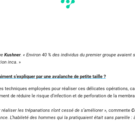
que
Kushner
. « Environ 40 % des individus du premier groupe avaient s
ion inca
. »
iment s’expliquer par une avalanche de petite taille ?
s techniques employées pour réaliser ces délicates opérations, car
ent de réduire le risque d’infection et de perforation de la membr
éaliser les trépanations n’ont cessé de s’améliorer »,
commente
C
ance. L’habileté des hommes qui la pratiquaient était sans pareille : à