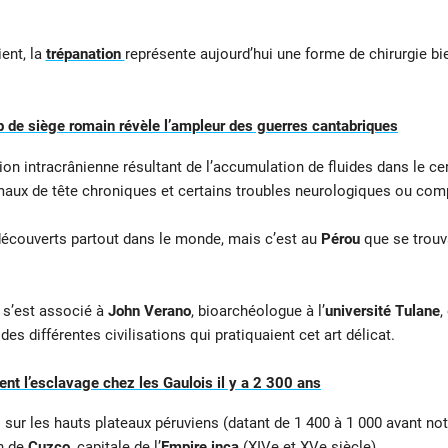
ient, la
trépanation
représente aujourd’hui une forme de chirurgie bi
 de siège romain révèle l’ampleur des guerres cantabriques
ion intracrânienne résultant de l’accumulation de fluides dans le c
 maux de tête chroniques et certains troubles neurologiques ou co
 découverts partout dans le monde, mais c’est au
Pérou
que se trouva
s’est associé à
John Verano
, bioarchéologue à l’
université Tulane
,
des différentes civilisations qui pratiquaient cet art délicat.
ent l’esclavage chez les Gaulois il y a 2 300 ans
 sur les hauts plateaux péruviens (datant de 1 400 à 1 000 avant not
on de
Cuzco
, capitale de l’
Empire inca
(XIVe et XVe siècle).