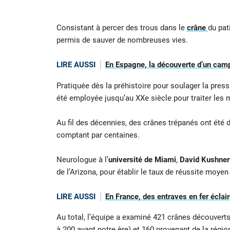
Consistant à percer des trous dans le
crâne
du pat
permis de sauver de nombreuses vies.
LIRE AUSSI
En Espagne, la découverte d’un camp
Pratiquée dès la préhistoire pour soulager la press
été employée jusqu’au XXe siècle pour traiter les
Au fil des décennies, des crânes trépanés ont été
comptant par centaines.
Neurologue à l’
université de Miami
,
David Kushner
de l’Arizona, pour établir le taux de réussite moyen 
LIRE AUSSI
En France, des entraves en fer éclair
Au total, l’équipe a examiné 421 crânes découverts
à 200 avant notre ère) et 160 provenant de la régi