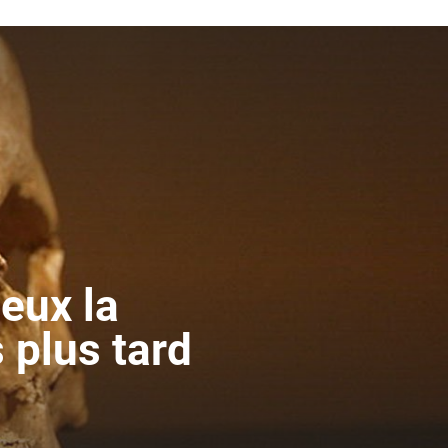
ieux la
 plus tard