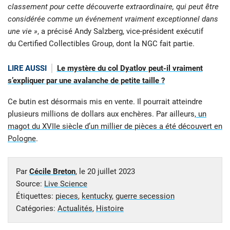
classement pour cette découverte extraordinaire, qui peut être
considérée comme un événement vraiment exceptionnel dans
une vie »
, a précisé Andy Salzberg, vice-président exécutif
du Certified Collectibles Group, dont la NGC fait partie.
LIRE AUSSI
Le mystère du col Dyatlov peut-il vraiment
s’expliquer par une avalanche de petite taille ?
Ce butin est désormais mis en vente. Il pourrait atteindre
plusieurs millions de dollars aux enchères. Par ailleurs,
un
magot du XVIIe siècle d’un millier de pièces a été découvert en
Pologne
.
Par
Cécile Breton
, le
20 juillet 2023
Source:
Live Science
Étiquettes:
pieces
,
kentucky
,
guerre secession
Catégories:
Actualités
,
Histoire