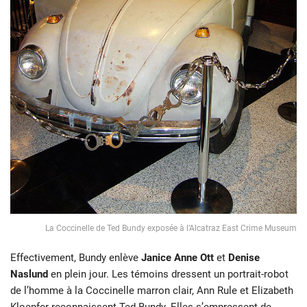
La Coccinelle de Ted Bundy exposée à l’Alcatraz East Crime Museum
Effectivement, Bundy enlève
Janice Anne Ott
et
Denise
Naslund
en plein jour. Les témoins dressent un portrait-robot
de l’homme à la Coccinelle marron clair, Ann Rule et Elizabeth
Kloepfer reconnaissent Ted Bundy. Elles s’empressent de