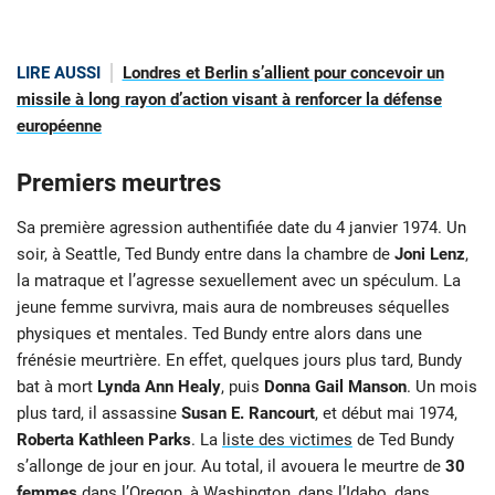
LIRE AUSSI
Londres et Berlin s’allient pour concevoir un
missile à long rayon d’action visant à renforcer la défense
européenne
Premiers meurtres
Sa première agression authentifiée date du 4 janvier 1974. Un
soir, à Seattle, Ted Bundy entre dans la chambre de
Joni Lenz
,
la matraque et l’agresse sexuellement avec un spéculum. La
jeune femme survivra, mais aura de nombreuses séquelles
physiques et mentales. Ted Bundy entre alors dans une
frénésie meurtrière. En effet, quelques jours plus tard, Bundy
bat à mort
Lynda Ann Healy
, puis
Donna Gail Manson
. Un mois
plus tard, il assassine
Susan E. Rancourt
, et début mai 1974,
Roberta Kathleen Parks
. La
liste des victimes
de Ted Bundy
s’allonge de jour en jour. Au total, il avouera le meurtre de
30
femmes
dans l’Oregon, à Washington, dans l’Idaho, dans