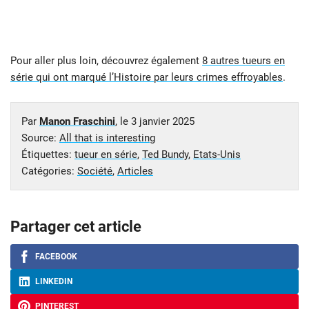
Pour aller plus loin, découvrez également
8 autres tueurs en
série qui ont marqué l’Histoire par leurs crimes effroyables
.
Par
Manon Fraschini
, le
3 janvier 2025
Source:
All that is interesting
Étiquettes:
tueur en série
,
Ted Bundy
,
Etats-Unis
Catégories:
Société
,
Articles
Partager cet article
FACEBOOK
LINKEDIN
PINTEREST