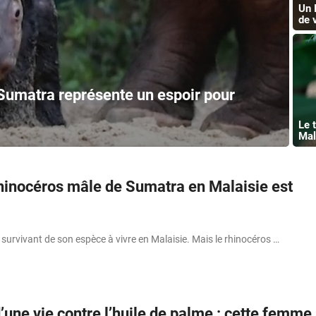
Un I
de 
Sumatra représente un espoir pour
Le 
Mal
rhinocéros mâle de Sumatra en Malaisie est
r survivant de son espèce à vivre en Malaisie. Mais le rhinocéros …
une vie contre l’huile de palme : cette femme