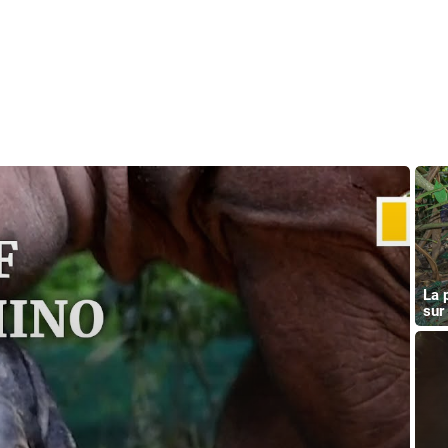
La 
sur