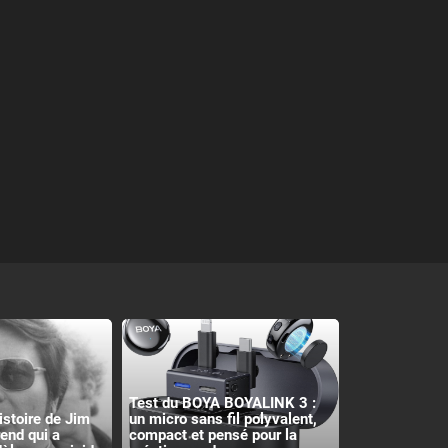
Test du BOYA BOYALINK 3 :
histoire de Jim
un micro sans fil polyvalent,
rend qui a
compact et pensé pour la