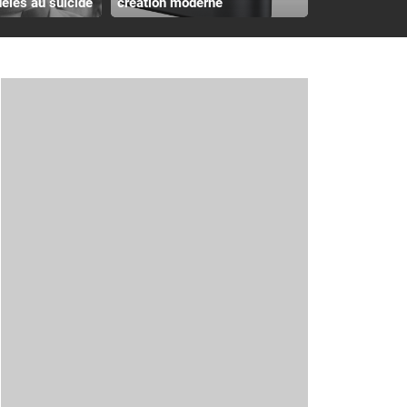
èles au suicide
création moderne