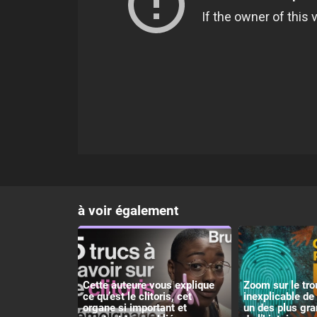
à voir également
Cette auteure vous explique
Zoom sur le tro
ce qu’est le clitoris, cet
inexplicable de 
organe si important et
un des plus gr