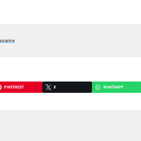
issance
PINTEREST
X
WHATSAPP