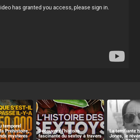
u temporel
la Préhistoire,
Découvrez l’histoire
La terrifiante 
ands mystères
fascinante du sextoy à travers
Jones, le révé