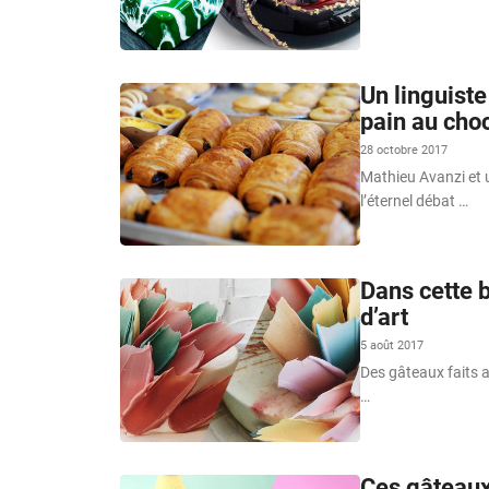
Un linguiste
pain au choc
28 octobre 2017
Mathieu Avanzi et 
l’éternel débat …
Dans cette b
d’art
5 août 2017
Des gâteaux faits a
…
Ces gâteaux