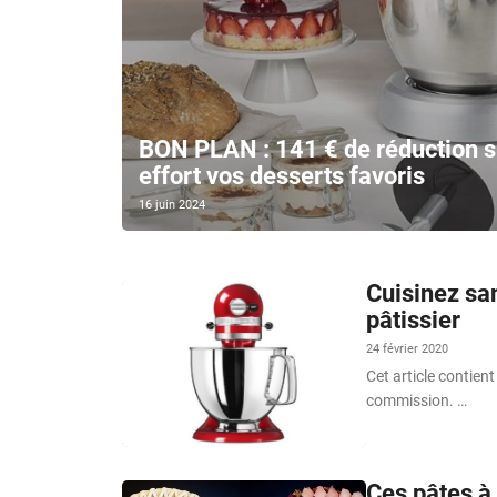
BON PLAN : 141 € de réduction su
effort vos desserts favoris
16 juin 2024
Cuisinez san
pâtissier
24 février 2020
Cet article contient
commission. …
Ces pâtes à