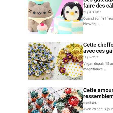
faire des câ
29 juillet 2017
Quand sonne l’heure
bienvenu. …
Cette cheff
avec ces gât
11 juin 2017
Vegan depuis 15 ans
magnifiques …
Cette amour
ressemblent
6 avril 2017
Avec les beaux jour