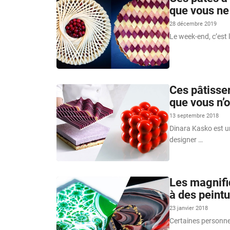
que vous ne
28 décembre 2019
Le week-end, c’est 
Ces pâtisse
que vous n’
13 septembre 2018
Dinara Kasko est un
designer …
Les magnifi
à des peint
23 janvier 2018
Certaines personnes 