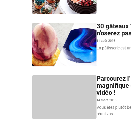
30 gâteaux “
n’oserez pa
11 août 2016
La pâtisserie est u
Parcourez l
magnifique 
vidéo !
14 mars 2016
Vous êtes plutôt b
réuni vos …