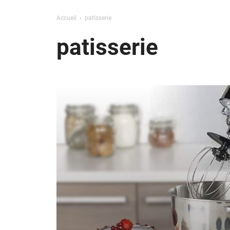
Accueil
patisserie
patisserie