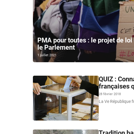
PMA pour toutes : le projet de lo
le Parlement
1 juillet 2021
QUIZ : Conna
françaises q
28 février 2018
La Ve République fra
Tradition ba