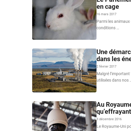
en cage
16 mars 2017
Parmi les animaux d
conditions …
Une démarche
dans les éne
2 février 2017
Malgré l’important t
utilisées dans nos 
Au Royaume-
qu’effrayant
3 décembre 2016
Le Royaume-Uni pour