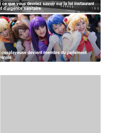
t ce que vous devriez savoir sur la loi instaurant
at d’urgence sanitaire
 cosplayeuse devient membre du parlement
wanais