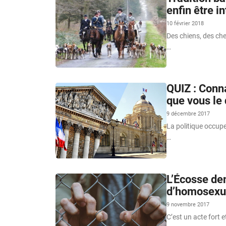
enfin être i
10 février 2018
Des chiens, des che
…
QUIZ : Conn
que vous le 
9 décembre 2017
La politique occupe
…
L’Écosse de
d’homosexue
9 novembre 2017
C’est un acte fort 