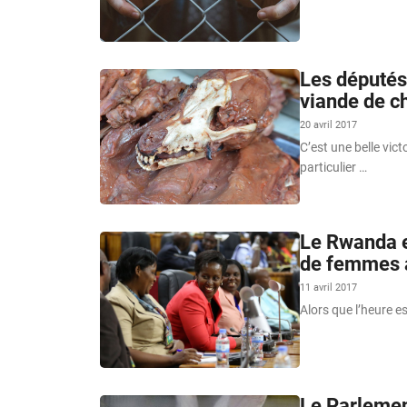
Les députés
viande de ch
20 avril 2017
C’est une belle vic
particulier …
Le Rwanda e
de femmes au
11 avril 2017
Alors que l’heure e
Le Parlement