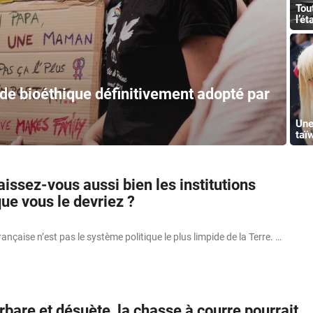
Tou
l’ét
i de bioéthique définitivement adopté par
Une
taï
issez-vous aussi bien les institutions
ue vous le devriez ?
nçaise n’est pas le système politique le plus limpide de la Terre. …
rbare et désuète, la chasse à courre pourrait