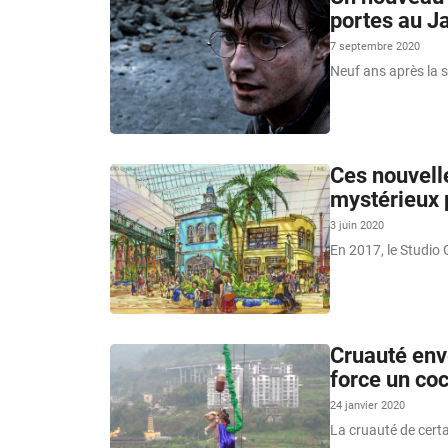
portes au J
7 septembre 2020
Neuf ans après la so
Ces nouvell
mystérieux 
3 juin 2020
En 2017, le Studio 
Cruauté env
force un coc
24 janvier 2020
La cruauté de certa