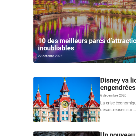
10 des meilleurs parcs d’attract
inoubliables
22 octobre 2025
Disney va l
engendrées 
6 décembre 2020
La crise économiqu
désastreuses sur …
Un nouveau p