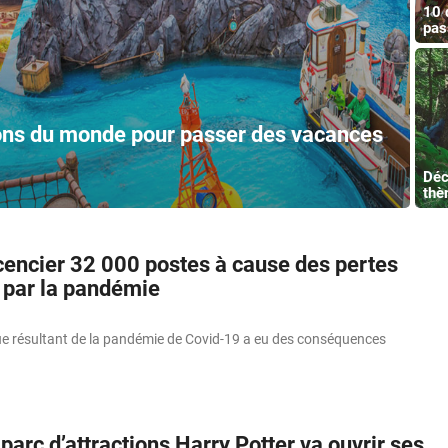
10 
pas
ions du monde pour passer des vacances
Déc
thè
icencier 32 000 postes à cause des pertes
par la pandémie
e résultant de la pandémie de Covid-19 a eu des conséquences
arc d’attractions Harry Potter va ouvrir ses