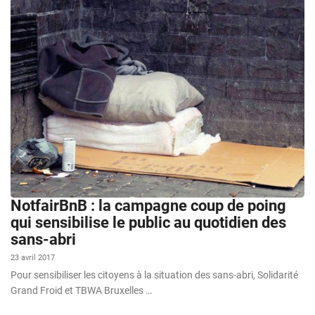
NotfairBnB : la campagne coup de poing
qui sensibilise le public au quotidien des
sans-abri
23 avril 2017
Pour sensibiliser les citoyens à la situation des sans-abri, Solidarité
Grand Froid et TBWA Bruxelles …