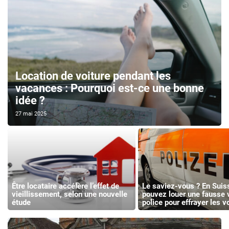
Location de voiture pendant les
vacances : Pourquoi est-ce une bonne
idée ?
27 mai 2025
Être locataire accélère l’effet de
Le saviez-vous ? En Suis
vieillissement, selon une nouvelle
pouvez louer une fausse 
étude
police pour effrayer les v