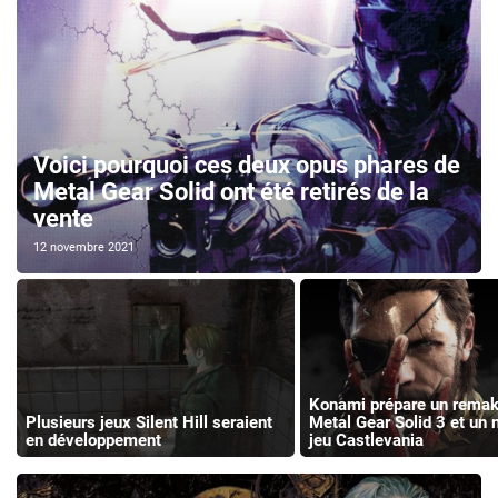
Voici pourquoi ces deux opus phares de
Metal Gear Solid ont été retirés de la
vente
12 novembre 2021
Konami prépare un remak
Plusieurs jeux Silent Hill seraient
Metal Gear Solid 3 et un
en développement
jeu Castlevania