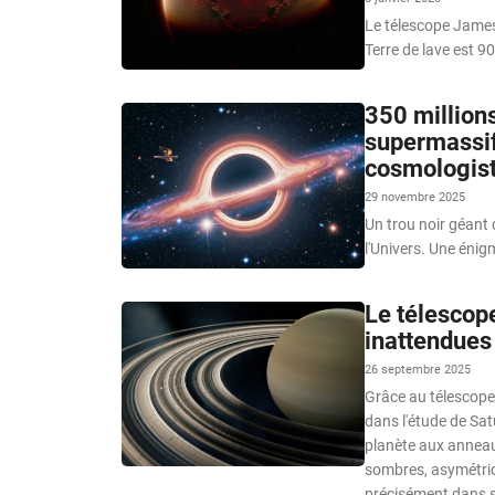
Le télescope James
Terre de lave est 
350 millions
supermassif
cosmologis
29 novembre 2025
Un trou noir géant 
l'Univers. Une éni
Le télescop
inattendues
26 septembre 2025
Grâce au télescope
dans l'étude de Sat
planète aux anneaux
sombres, asymétriq
précisément dans s