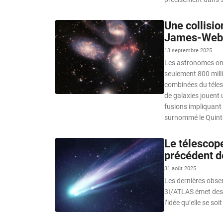
Une collisio
James-Webb 
13 septembre 2025
Les astronomes ont
seulement 800 milli
combinées du téles
de galaxies jouent 
fusions impliquant 
surnommé le Quinte
Le télescop
précédent d
31 août 2025
Les dernières obse
3I/ATLAS émet des 
l’idée qu’elle se s