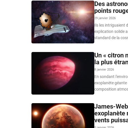
Des astronom
points roug
29 janvier 2026
Ils les intriguaien
explication solide 
standard de la cos
Un « citron 
la plus étr
8 janvier 2026
En sondant l'envir
exoplanète géante 
composition atmos
James-Webb 
exoplanète 
vents puiss
5 janvier 2026