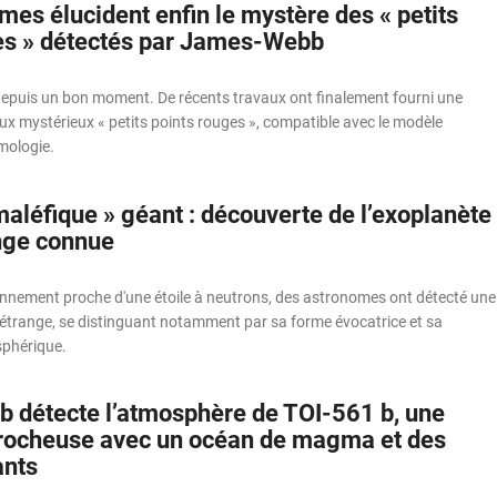
es élucident enfin le mystère des « petits
es » détectés par James-Webb
t depuis un bon moment. De récents travaux ont finalement fourni une
aux mystérieux « petits points rouges », compatible avec le modèle
mologie.
maléfique » géant : découverte de l’exoplanète
ange connue
onnement proche d'une étoile à neutrons, des astronomes ont détecté une
étrange, se distinguant notamment par sa forme évocatrice et sa
phérique.
détecte l’atmosphère de TOI-561 b, une
rocheuse avec un océan de magma et des
ants