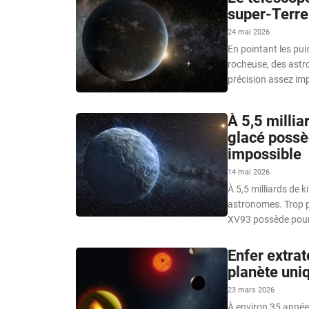
super-Terre
24 mai 2026
En pointant les pu
rocheuse, des astr
précision assez im
À 5,5 millia
glacé possè
impossible
14 mai 2026
À 5,5 milliards de k
astronomes. Trop p
XV93 possède pourt
Enfer extra
planète uni
23 mars 2026
À environ 35 année