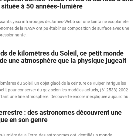
 située à 50 années-lumière
issants yeux infrarouges de James-Webb sur une lointaine exoplanète
onomes de la NASA ont pu établir sa composition de surface avec une
pressionnante.
rds de kilomètres du Soleil, ce petit monde
de une atmosphère que la physique jugeait
ilomètres du Soleil, un objet glacé de la ceinture de Kuiper intrigue les
etit pour conserver du gaz selon les modèles actuels, (612533) 2002
ant une fine atmosphère. Découverte encore inexpliquée aujourd’hui.
terrestre : des astronomes découvrent une
que en son genre
s-lumière de la Terre, des astronomes ont identifié un monde