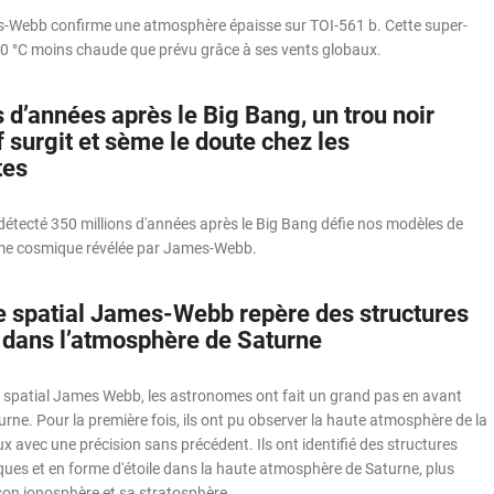
-Webb confirme une atmosphère épaisse sur TOI-561 b. Cette super-
900 °C moins chaude que prévu grâce à ses vents globaux.
 d’années après le Big Bang, un trou noir
 surgit et sème le doute chez les
tes
détecté 350 millions d'années après le Big Bang défie nos modèles de
gme cosmique révélée par James-Webb.
e spatial James-Webb repère des structures
 dans l’atmosphère de Saturne
 spatial James Webb, les astronomes ont fait un grand pas en avant
urne. Pour la première fois, ils ont pu observer la haute atmosphère de la
 avec une précision sans précédent. Ils ont identifié des structures
ues et en forme d'étoile dans la haute atmosphère de Saturne, plus
on ionosphère et sa stratosphère.