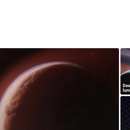
Des
lum