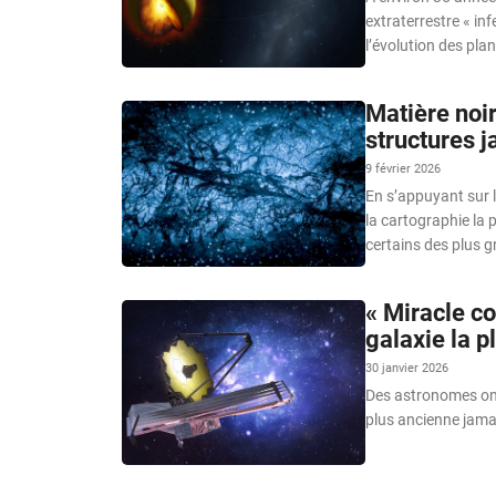
extraterrestre « inf
l’évolution des pla
Matière noi
structures 
9 février 2026
En s’appuyant sur 
la cartographie la p
certains des plus g
« Miracle c
galaxie la 
30 janvier 2026
Des astronomes ont
plus ancienne jamai