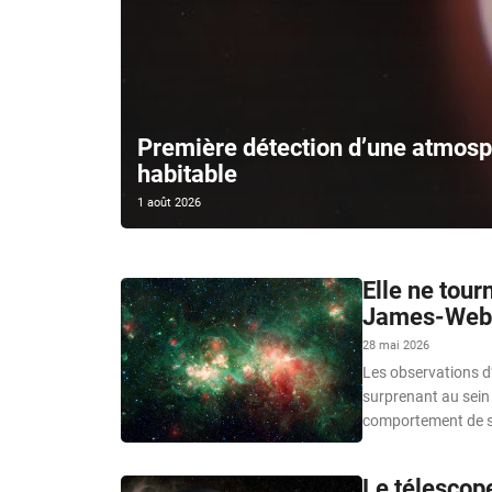
Première détection d’une atmosp
habitable
1 août 2026
Elle ne tour
James-Webb 
28 mai 2026
Les observations d
surprenant au sein 
comportement de s
Le télescop