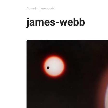
Accueil
james-webb
james-webb