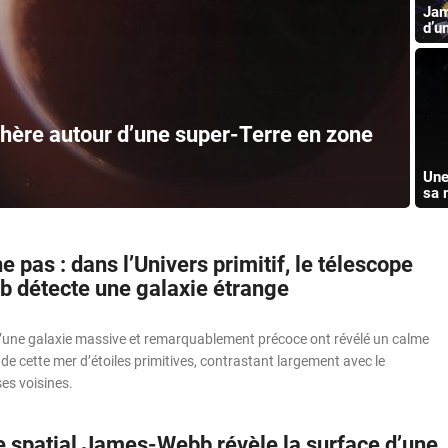
Jam
d’u
hère autour d’une super-Terre en zone
Une
sa 
ne pas : dans l’Univers primitif, le télescope
détecte une galaxie étrange
’une galaxie massive et remarquablement précoce ont révélé un calme
de cette mer d’étoiles primitives, contrastant largement avec le
es voisines.
e spatial James-Webb révèle la surface d’une