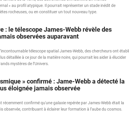
ernal » au profil atypique. Il pourrait représenter un stade inédit de
nètes rocheuses, ou en constituer un tout nouveau type.
re : le télescope James-Webb révèle des
jamais observées auparavant
l’incontournable télescope spatial James-Webb, des chercheurs ont établ
lus détaillée à ce jour de la matière noire, qui pourrait les aider à élucider
rands mystères de l’Univers.
osmique » confirmé : Jame-Webb a détecté la
plus éloignée jamais observée
 récemment confirmé qu'une galaxie repérée par James-Webb était la
s observée, contribuant à éclairer leur formation à l’aube du cosmos.