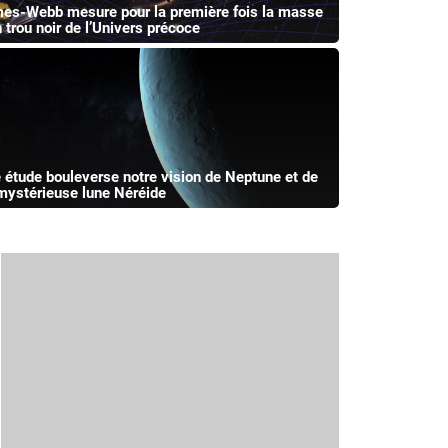
es-Webb mesure pour la première fois la masse
n trou noir de l’Univers précoce
 étude bouleverse notre vision de Neptune et de
mystérieuse lune Néréide