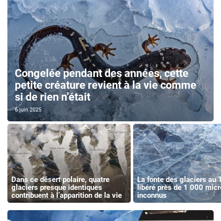
Congelée pendant des années, cette
petite créature revient à la vie comme
si de rien n’était
6 juin 2025
Dans ce désert polaire, quatre
La fonte des glaciers au 
glaciers presque identiques
libéré près de 1 000 mic
contribuent à l’apparition de la vie
inconnus