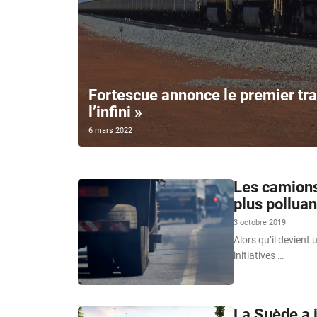
Fortescue annonce le premier tra
l’infini »
6 mars 2022
Les camions 
plus polluan
3 octobre 2019
Alors qu’il devient 
initiatives …
La Suède a 