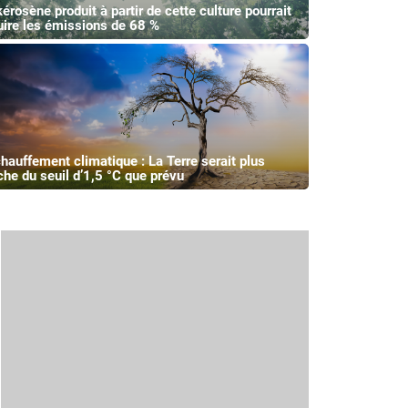
kérosène produit à partir de cette culture pourrait
uire les émissions de 68 %
hauffement climatique : La Terre serait plus
che du seuil d’1,5 °C que prévu