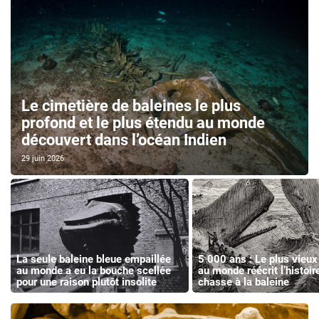
Le cimetière de baleines le plus
profond et le plus étendu au monde
découvert dans l’océan Indien
29 juin 2026
La seule baleine bleue empaillée
5 000 ans : Le plus vieux
au monde a eu la bouche scellée
au monde réécrit l’histoir
pour une raison plutôt insolite
chasse à la baleine