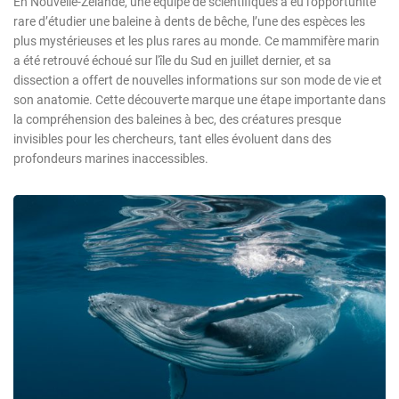
En Nouvelle-Zélande, une équipe de scientifiques a eu l’opportunité
rare d’étudier une baleine à dents de bêche, l’une des espèces les
plus mystérieuses et les plus rares au monde. Ce mammifère marin
a été retrouvé échoué sur l'île du Sud en juillet dernier, et sa
dissection a offert de nouvelles informations sur son mode de vie et
son anatomie. Cette découverte marque une étape importante dans
la compréhension des baleines à bec, des créatures presque
invisibles pour les chercheurs, tant elles évoluent dans des
profondeurs marines inaccessibles.