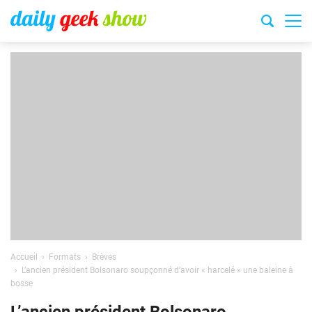
Accueil
Formats
Brèves
L’ancien président Bolsonaro soupçonné d’avoir « harcelé » une baleine à
bosse