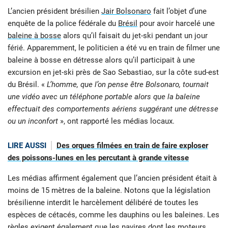
L’ancien président brésilien
Jair Bolsonaro
fait l’objet d’une
enquête de la police fédérale du
Brésil
pour avoir harcelé une
baleine à bosse
alors qu’il faisait du jet-ski pendant un jour
férié. Apparemment, le politicien a été vu en train de filmer une
baleine à bosse en détresse alors qu’il participait à une
excursion en jet-ski près de Sao Sebastiao, sur la côte sud-est
du Brésil. «
L’homme, que l’on pense être Bolsonaro, tournait
une vidéo avec un téléphone portable alors que la baleine
effectuait des comportements aériens suggérant une détresse
ou un inconfort
», ont rapporté les médias locaux.
LIRE AUSSI
Des orques filmées en train de faire exploser
des poissons-lunes en les percutant à grande vitesse
Les médias affirment également que l’ancien président était à
moins de 15 mètres de la baleine. Notons que la législation
brésilienne interdit le harcèlement délibéré de toutes les
espèces de cétacés, comme les dauphins ou les baleines. Les
règles exigent également que les navires dont les moteurs