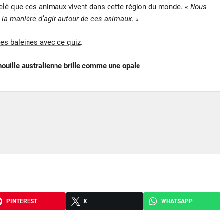
pelé que ces
animaux
vivent dans cette région du monde.
« Nous
la manière d’agir autour de ces animaux. »
es baleines avec ce quiz
.
enouille australienne brille comme une opale
PINTEREST
X
WHATSAPP