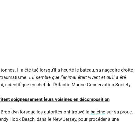
onnes. Il a été tué lorsqu’il a heurté le
bateau
, sa nageoire droite
n traumatisme.
« Il semble que l’animal était vivant et qu’il a été
ni, scientifique en chef de l’Atlantic Marine Conservation Society.
 évitent soigneusement leurs voisines en décomposition
e Brooklyn lorsque les autorités ont trouvé la
baleine
sur sa proue.
andy Hook Beach, dans le New Jersey, pour procéder à une