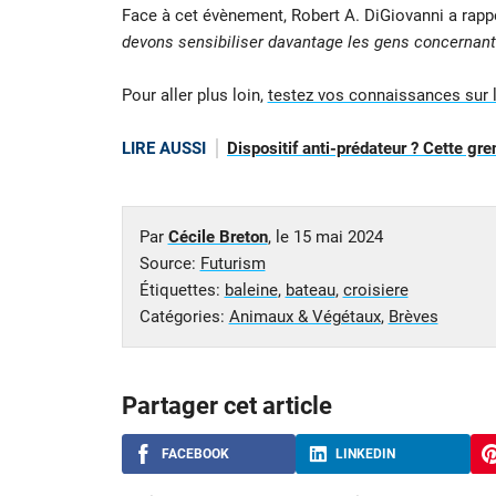
Face à cet évènement, Robert A. DiGiovanni a rap
devons sensibiliser davantage les gens concernant 
Pour aller plus loin,
testez vos connaissances sur l
LIRE AUSSI
Dispositif anti-prédateur ? Cette gr
Par
Cécile Breton
, le
15 mai 2024
Source:
Futurism
Étiquettes:
baleine
,
bateau
,
croisiere
Catégories:
Animaux & Végétaux
,
Brèves
Partager cet article
FACEBOOK
LINKEDIN