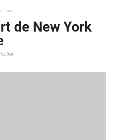
sa proue
ort de New York
e
inction